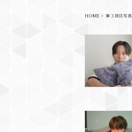
HOME
第３回目写真展[
[宮里 琉我] 写真展
4) ※商品説明をよくお読みくだ
¥12,000
さい。