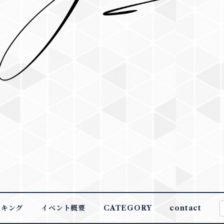
ンキング
イベント概要
CATEGORY
contact