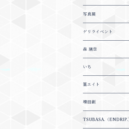
Vol.11 空翔
TOP7
【Vol.5グランプリ】福
Vol.11
2 茄佳里采
グランプリ
写真展
Vol.12 小松遥
TOP7
Vol.7：桐生蒼馬
【Vol.6グランプリ】
Vol.12
3 おやみー
Vol.7
グランプリ
ゲリライベント
Vol.8：羽島叶都
TOP7
TOP7
あすか
【Vol.7グランプリ】
4 すモモ
Vol.8
Vol.4
ブロマイド20枚セット
森 璃空
Vol.9：一ノ瀬吉良
展示モデル
福宮純也
TOP7
TOP10
【Vol.8グランプリ】
5 RuRu
Vol.9
Vol.5
動画5つセット
投票券（特典なし）
いち
相沢俊
展示モデル
掲載モデル
TOP7
TOP10
【Vol.10グランプリ】
6 地徳愛菜
Vol.6
クリアファイルコンプ
動画メッセージ付き投
投票券（特典なし）
篁エイト
展示モデル
掲載モデル
TOP7
7 ゆき
メインモデル
フルコンプリート
ブロマイド付き投票券
動画メッセージ付き投
投票券（特典なし）
増田創
掲載モデル
佐原寅
8 榊青龍
冊子
ブロマイド付き投票券
動画メッセージ付き投
投票券（特典なし）
TSUBASA.（ENDRIP