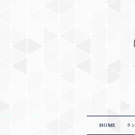
HOME
ラ