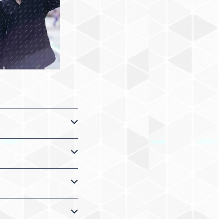
] 写真展展示パネル(A
¥12,000
さい。