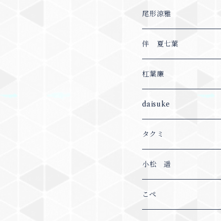
はやと
9 莉奈
冊子
ブロマイド付き投票券
動画メッセージ付き投
投票券（特典なし）
尾形涼雅
一戸大輝
10 川崎一輝(かずくん)
冊子
ブロマイド付き投票券
動画メッセージ付き投
投票券（特典なし）
伴 夏七葉
11 大越 かず江
冊子
ブロマイド付き投票券
動画メッセージ付き投
投票券（特典なし）
杠葉廉
12 ひょうり
[30,000pt獲得特典]
冊子
ブロマイド付き投票券
動画メッセージ付き投
投票券（特典なし）
daisuke
13こうが
クリアポーチ付き投票
冊子
ブロマイド付き投票券
動画メッセージ付き投
投票券（特典なし）
タクミ
14奈良いとまん
冊子
ブロマイド付き投票券
動画メッセージ付き投
投票券（特典なし）
小松 遥
[30,000pt達成特典]
冊子
ブロマイド付き投票券
動画メッセージ付き投
投票券（特典なし）
こぺ