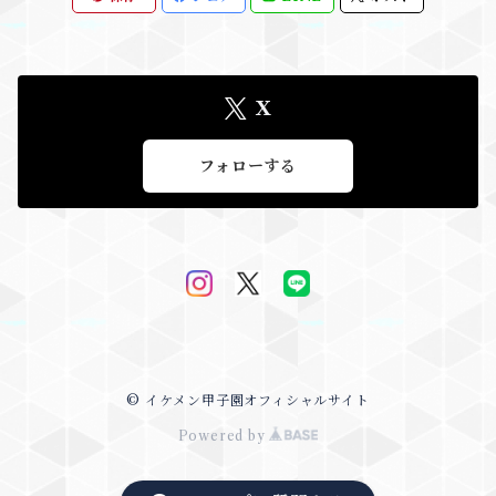
冊子
ブロマイド付き投票券
動画メッセージ付き投票券
冊子
ブロマイド付き投票券
X
冊子
フォローする
[3万pt達成特典]クリアポーチ付き投票券
[6万pt達成特典]アクリルキーホルダー付き投票券
© イケメン甲子園オフィシャルサイト
Powered by