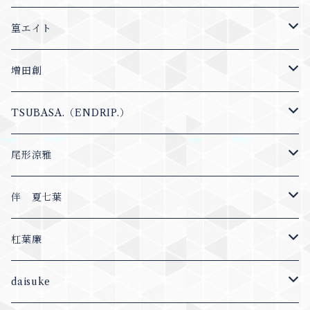
相沢俊
展示モデル
掲載モデル
TOP7
TOP10
【Vol.10グランプリ】八瀬 凌央
6 地徳愛菜
Vol.6
クリアファイルコンプリートパック
動画メッセージ付き投票券
投票券（特典なし）
篁エイト
展示モデル
掲載モデル
TOP7
7 ゆき
メインモデル
フルコンプリート
ブロマイド付き投票券
動画メッセージ付き投票券
投票券（特典なし）
増田創
掲載モデル
佐原寅
8 榊青龍
冊子
ブロマイド付き投票券
動画メッセージ付き投票券
投票券（特典なし）
TSUBASA.（ENDRIP.）
はやと
9 莉奈
冊子
ブロマイド付き投票券
動画メッセージ付き投票券
投票券（特典なし）
尾形涼雅
一戸大輝
10 川崎一輝(かずくん)
冊子
ブロマイド付き投票券
動画メッセージ付き投票券
投票券（特典なし）
伴 夏七葉
11 大越 かず江
冊子
ブロマイド付き投票券
動画メッセージ付き投票券
投票券（特典なし）
杠葉廉
12 ひょうり
[30,000pt獲得特典]クリアポーチ
冊子
ブロマイド付き投票券
動画メッセージ付き投票券
投票券（特典なし）
daisuke