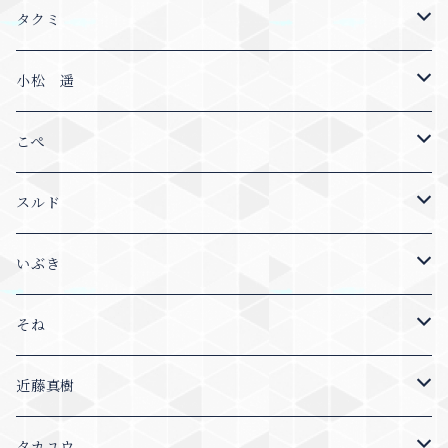
13こうが
クリアポーチ付き投票券
冊子
ブロマイド付き投票券
動画メッセージ付き投票券
投票券（特典なし）
タクミ
14奈良いとまん
冊子
ブロマイド付き投票券
動画メッセージ付き投票券
投票券（特典なし）
小松 遥
[30,000pt達成特典]クリアポーチ
冊子
ブロマイド付き投票券
動画メッセージ付き投票券
投票券（特典なし）
こぺ
冊子
ブロマイド付き投票券
動画メッセージ付き投票券
投票券（特典なし）
スルド
冊子
ブロマイド付き投票券
動画メッセージ付き投票券
投票券（特典なし）
いぶき
[3万pt達成特典]クリアポーチ付き投票券
冊子
ブロマイド付き投票券
動画メッセージ付き投票券
投票券（特典なし）
そね
[6万pt達成特典]アクリルキーホルダー付き投票券
冊子
ブロマイド付き投票券
動画メッセージ付き投票券
投票券（特典なし）
近藤真樹
[30,000pt達成特典]クリアポーチ
冊子
ブロマイド付き投票券
動画メッセージ付き投票券
投票券（特典なし）
タカユウ