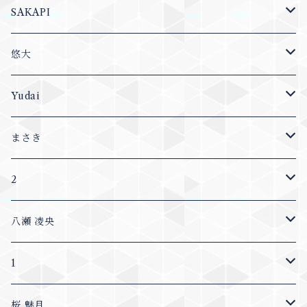
冊子
ブロマイド付き投票券
動画メッセージ付き投票券
投票券（特典なし）
SAKAPI
冊子
ブロマイド付き投票券
動画メッセージ付き投票券
投票券（特典なし）
悠大
冊子
ブロマイド付き投票券
動画メッセージ付き投票券
投票券（特典なし）
Yudai
冊子
ブロマイド付き投票券
動画メッセージ付き投票券
投票券（特典なし）
まさき
冊子
ブロマイド付き投票券
動画メッセージ付き投票券
投票券（特典なし）
2
冊子
ブロマイド付き投票券
動画メッセージ付き投票券
投票券（特典なし）
八瀬 凌央
冊子
ブロマイド付き投票券
動画メッセージ付き投票券
投票券（特典なし）
1
[30,000pt獲得特典]クリアポーチ
冊子
ブロマイド付き投票券
動画メッセージ付き投票券
投票券（特典なし）
桜 魅月