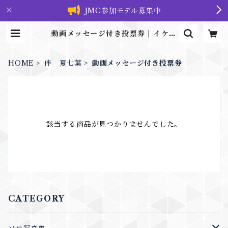
JMC参加モデル募集中
動画メッセージ付き投票券 | イケメ
ン甲子園オフィシャルサイト
HOME
伴 夏七葉
動画メッセージ付き投票券
該当する商品が見つかりませんでした。
CATEGORY