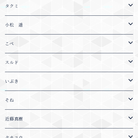
13こうが
クリアポーチ付き投票券
冊子
ブロマイド付き投票券
動画メッセージ付き投票券
投票券（特典なし）
タクミ
14奈良いとまん
冊子
ブロマイド付き投票券
動画メッセージ付き投票券
投票券（特典なし）
小松 遥
[30,000pt達成特典]クリアポーチ
冊子
ブロマイド付き投票券
動画メッセージ付き投票券
投票券（特典なし）
こぺ
冊子
ブロマイド付き投票券
動画メッセージ付き投票券
投票券（特典なし）
スルド
冊子
ブロマイド付き投票券
動画メッセージ付き投票券
投票券（特典なし）
いぶき
[3万pt達成特典]クリアポーチ付き投票券
冊子
ブロマイド付き投票券
動画メッセージ付き投票券
投票券（特典なし）
そね
[6万pt達成特典]アクリルキーホルダー付き投票券
冊子
ブロマイド付き投票券
動画メッセージ付き投票券
投票券（特典なし）
近藤真樹
[30,000pt達成特典]クリアポーチ
冊子
ブロマイド付き投票券
動画メッセージ付き投票券
投票券（特典なし）
タカユウ