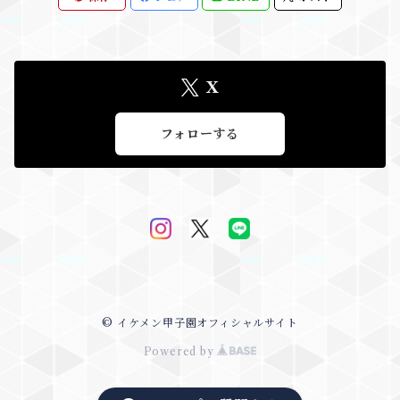
冊子
ブロマイド付き投票券
動画メッセージ付き投票券
冊子
ブロマイド付き投票券
X
冊子
フォローする
[3万pt達成特典]クリアポーチ付き投票券
[6万pt達成特典]アクリルキーホルダー付き投票券
© イケメン甲子園オフィシャルサイト
Powered by