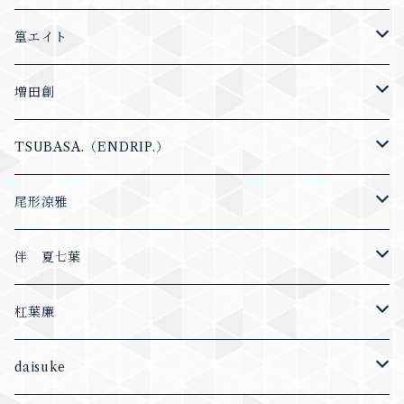
相沢俊
展示モデル
掲載モデル
TOP7
TOP10
【Vol.10グランプリ】八瀬 凌央
6 地徳愛菜
Vol.6
クリアファイルコンプリートパック
動画メッセージ付き投票券
投票券（特典なし）
篁エイト
展示モデル
掲載モデル
TOP7
7 ゆき
メインモデル
フルコンプリート
ブロマイド付き投票券
動画メッセージ付き投票券
投票券（特典なし）
増田創
掲載モデル
佐原寅
8 榊青龍
冊子
ブロマイド付き投票券
動画メッセージ付き投票券
投票券（特典なし）
TSUBASA.（ENDRIP.）
はやと
9 莉奈
冊子
ブロマイド付き投票券
動画メッセージ付き投票券
投票券（特典なし）
尾形涼雅
一戸大輝
10 川崎一輝(かずくん)
冊子
ブロマイド付き投票券
動画メッセージ付き投票券
投票券（特典なし）
伴 夏七葉
11 大越 かず江
冊子
ブロマイド付き投票券
動画メッセージ付き投票券
投票券（特典なし）
杠葉廉
12 ひょうり
[30,000pt獲得特典]クリアポーチ
冊子
ブロマイド付き投票券
動画メッセージ付き投票券
投票券（特典なし）
daisuke