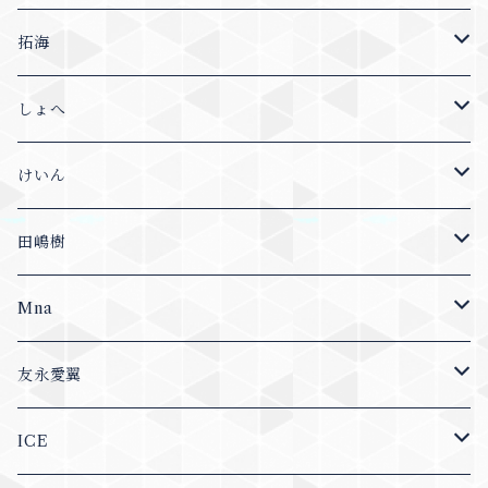
冊子
ブロマイド付き投票券
動画メッセージ付き投票券
投票券（特典なし）
拓海
冊子
ブロマイド付き投票券
動画メッセージ付き投票券
投票券（特典なし）
しょへ
冊子
ブロマイド付き投票券
動画メッセージ付き投票券
投票券（特典なし）
けいん
冊子
ブロマイド付き投票券
動画メッセージ付き投票券
投票券（特典なし）
田嶋樹
冊子
ブロマイド付き投票券
動画メッセージ付き投票券
投票券（特典なし）
Mna
冊子
ブロマイド付き投票券
動画メッセージ付き投票券
投票券（特典なし）
友永愛翼
冊子
ブロマイド付き投票券
動画メッセージ付き投票券
投票券（特典なし）
ICE