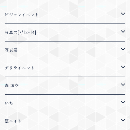
【Vol.2グランプリ】熊倉聖斗
グランプリ
ビジョンイベント
Vol.10 八瀬 凌央
【Vol.3グランプリ】萩原 聖司
VOl.10
1 ひかり
写真展[7/12~14]
Vol.11 空翔
TOP7
【Vol.5グランプリ】福宮 純也
Vol.11
2 茄佳里采
グランプリ
写真展
Vol.12 小松遥
TOP7
Vol.7：桐生蒼馬
【Vol.6グランプリ】相沢俊
Vol.12
3 おやみー
Vol.7
グランプリ
ゲリライベント
Vol.8：羽島叶都
TOP7
TOP7
あすか
【Vol.7グランプリ】桐生蒼馬
4 すモモ
Vol.8
Vol.4
ブロマイド20枚セット
森 璃空
Vol.9：一ノ瀬吉良
展示モデル
福宮純也
TOP7
TOP10
【Vol.8グランプリ】羽島叶都
5 RuRu
Vol.9
Vol.5
動画5つセット
投票券（特典なし）
いち
相沢俊
展示モデル
掲載モデル
TOP7
TOP10
【Vol.10グランプリ】八瀬 凌央
6 地徳愛菜
Vol.6
クリアファイルコンプリートパック
動画メッセージ付き投票券
投票券（特典なし）
篁エイト