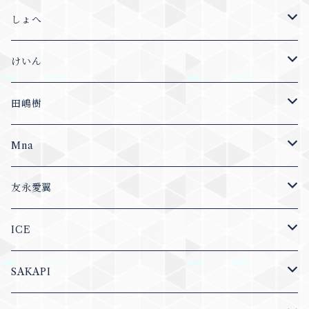
冊子
ブロマイド付き投票券
動画メッセージ付き投票券
投票券（特典なし）
しょへ
冊子
ブロマイド付き投票券
動画メッセージ付き投票券
投票券（特典なし）
けいん
冊子
ブロマイド付き投票券
動画メッセージ付き投票券
投票券（特典なし）
田嶋樹
冊子
ブロマイド付き投票券
動画メッセージ付き投票券
投票券（特典なし）
Mna
冊子
ブロマイド付き投票券
動画メッセージ付き投票券
投票券（特典なし）
友永愛翼
冊子
ブロマイド付き投票券
動画メッセージ付き投票券
投票券（特典なし）
ICE
冊子
ブロマイド付き投票券
動画メッセージ付き投票券
投票券（特典なし）
SAKAPI