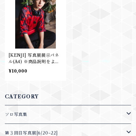
[KENJI] 写真展展示パネ
ル(A4) ※商品説明をよく
お読みください。
¥10,000
CATEGORY
ソロ写真集
【Vol.1グランプリ】 成瀬力弥
第３回目写真展[6/20~22]