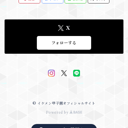
冊子
ブロマイド付き投票券
動画メッセージ付き投票券
冊子
ブロマイド付き投票券
X
冊子
フォローする
[3万pt達成特典]クリアポーチ付き投票券
[6万pt達成特典]アクリルキーホルダー付き投票券
© イケメン甲子園オフィシャルサイト
Powered by