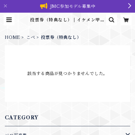
JMC参加モデル募集中
投票券（特典なし） | イケメン甲子
園オフィシャルサイト
HOME
こぺ
投票券（特典なし）
該当する商品が見つかりませんでした。
CATEGORY