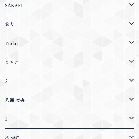
冊子
ブロマイド付き投票券
動画メッセージ付き投票券
投票券（特典なし）
SAKAPI
冊子
ブロマイド付き投票券
動画メッセージ付き投票券
投票券（特典なし）
悠大
冊子
ブロマイド付き投票券
動画メッセージ付き投票券
投票券（特典なし）
Yudai
冊子
ブロマイド付き投票券
動画メッセージ付き投票券
投票券（特典なし）
まさき
冊子
ブロマイド付き投票券
動画メッセージ付き投票券
投票券（特典なし）
2
冊子
ブロマイド付き投票券
動画メッセージ付き投票券
投票券（特典なし）
八瀬 凌央
冊子
ブロマイド付き投票券
動画メッセージ付き投票券
投票券（特典なし）
1
[30,000pt獲得特典]クリアポーチ
冊子
ブロマイド付き投票券
動画メッセージ付き投票券
投票券（特典なし）
桜 魅月