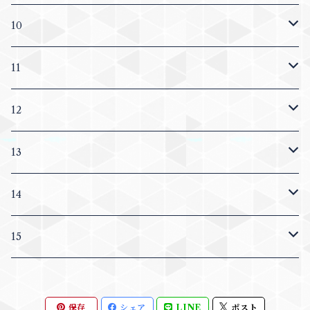
[3万pt達成特典]クリアポーチ付き投票券
冊子
ブロマイド付き投票券
動画メッセージ付き投票券
投票券（特典なし）
10
[6万pt達成特典]アクリルキーホルダー付き投票券
[3万pt達成特典]クリアポーチ付き投票券
冊子
ブロマイド付き投票券
動画メッセージ付き投票券
投票券（特典なし）
11
[6万pt達成特典]アクリルキーホルダー付き投票券
[3万pt達成特典]クリアポーチ付き投票券
冊子
ブロマイド付き投票券
動画メッセージ付き投票券
投票券（特典なし）
12
[6万pt達成特典]アクリルキーホルダー付き投票券
冊子
ブロマイド付き投票券
動画メッセージ付き投票券
投票券（特典なし）
13
冊子
ブロマイド付き投票券
動画メッセージ付き投票券
投票券（特典なし）
14
冊子
ブロマイド付き投票券
動画メッセージ付き投票券
投票券（特典なし）
15
冊子
ブロマイド付き投票券
動画メッセージ付き投票券
投票券（特典なし）
保存
シェア
LINE
ポスト