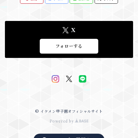
冊子
ブロマイド付き投票券
動画メッセージ付き投票券
冊子
ブロマイド付き投票券
X
冊子
フォローする
[3万pt達成特典]クリアポーチ付き投票券
[6万pt達成特典]アクリルキーホルダー付き投票券
© イケメン甲子園オフィシャルサイト
Powered by