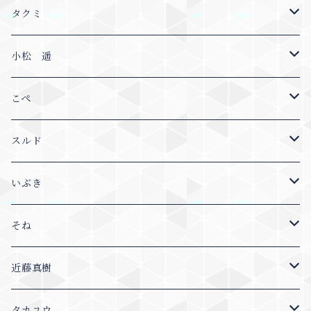
13こうが
クリアポーチ付き投票券
冊子
ブロマイド付き投票券
動画メッセージ付き投票券
投票券（特典なし）
タクミ
14奈良いとまん
冊子
ブロマイド付き投票券
動画メッセージ付き投票券
投票券（特典なし）
小松 遥
[30,000pt達成特典]クリアポーチ
冊子
ブロマイド付き投票券
動画メッセージ付き投票券
投票券（特典なし）
こぺ
冊子
ブロマイド付き投票券
動画メッセージ付き投票券
投票券（特典なし）
スルド
冊子
ブロマイド付き投票券
動画メッセージ付き投票券
投票券（特典なし）
いぶき
[3万pt達成特典]クリアポーチ付き投票券
冊子
ブロマイド付き投票券
動画メッセージ付き投票券
投票券（特典なし）
そね
[6万pt達成特典]アクリルキーホルダー付き投票券
冊子
ブロマイド付き投票券
動画メッセージ付き投票券
投票券（特典なし）
近藤真樹
[30,000pt達成特典]クリアポーチ
冊子
ブロマイド付き投票券
動画メッセージ付き投票券
投票券（特典なし）
タカユウ