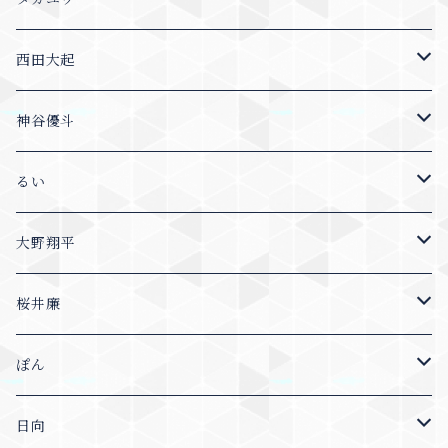
冊子
ブロマイド付き投票券
動画メッセージ付き投票券
投票券（特典なし）
西田大起
冊子
ブロマイド付き投票券
動画メッセージ付き投票券
投票券（特典なし）
神谷優斗
冊子
ブロマイド付き投票券
動画メッセージ付き投票券
投票券（特典なし）
るい
[3万pt達成特典]クリアポーチ付き投票券
冊子
ブロマイド付き投票券
動画メッセージ付き投票券
投票券（特典なし）
大野翔平
[6万pt達成特典]アクリルキーホルダー付き投票券
冊子
ブロマイド付き投票券
動画メッセージ付き投票券
投票券（特典なし）
桜井廉
冊子
ブロマイド付き投票券
動画メッセージ付き投票券
投票券（特典なし）
ぽん
冊子
ブロマイド付き投票券
動画メッセージ付き投票券
投票券（特典なし）
日向