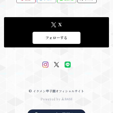
冊子
ブロマイド付き投票券
動画メッセージ付き投票券
冊子
ブロマイド付き投票券
X
冊子
フォローする
[3万pt達成特典]クリアポーチ付き投票券
[6万pt達成特典]アクリルキーホルダー付き投票券
© イケメン甲子園オフィシャルサイト
Powered by