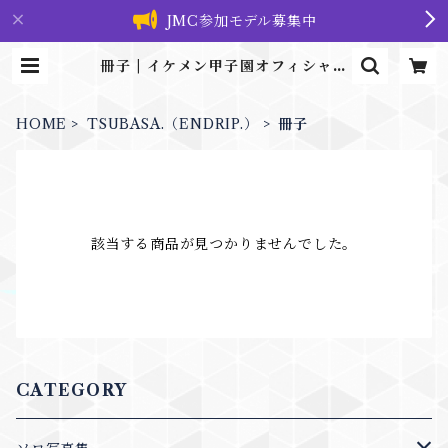
JMC参加モデル募集中
冊子 | イケメン甲子園オフィシャル
サイト
HOME
TSUBASA.（ENDRIP.）
冊子
該当する商品が見つかりませんでした。
CATEGORY