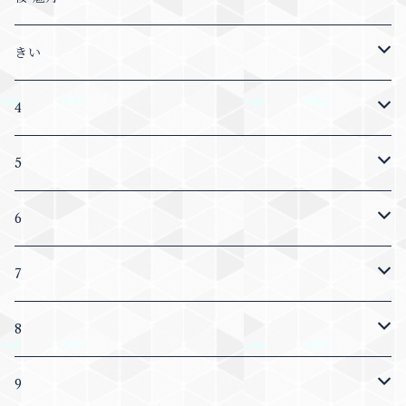
冊子
ブロマイド付き投票券
動画メッセージ付き投票券
投票券（特典なし）
きい
[30,000pt獲得特典]クリアポーチ
冊子
ブロマイド付き投票券
動画メッセージ付き投票券
投票券（特典なし）
4
冊子
ブロマイド付き投票券
動画メッセージ付き投票券
投票券（特典なし）
5
冊子
ブロマイド付き投票券
動画メッセージ付き投票券
投票券（特典なし）
6
冊子
ブロマイド付き投票券
動画メッセージ付き投票券
投票券（特典なし）
7
冊子
ブロマイド付き投票券
動画メッセージ付き投票券
投票券（特典なし）
8
冊子
ブロマイド付き投票券
動画メッセージ付き投票券
投票券（特典なし）
9