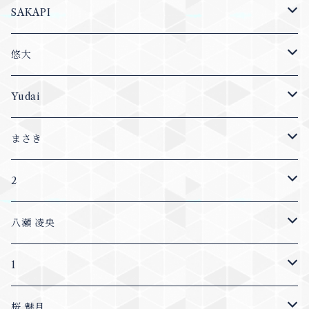
冊子
ブロマイド付き投票券
動画メッセージ付き投票券
投票券（特典なし）
SAKAPI
冊子
ブロマイド付き投票券
動画メッセージ付き投票券
投票券（特典なし）
悠大
冊子
ブロマイド付き投票券
動画メッセージ付き投票券
投票券（特典なし）
Yudai
冊子
ブロマイド付き投票券
動画メッセージ付き投票券
投票券（特典なし）
まさき
冊子
ブロマイド付き投票券
動画メッセージ付き投票券
投票券（特典なし）
2
冊子
ブロマイド付き投票券
動画メッセージ付き投票券
投票券（特典なし）
八瀬 凌央
冊子
ブロマイド付き投票券
動画メッセージ付き投票券
投票券（特典なし）
1
[30,000pt獲得特典]クリアポーチ
冊子
ブロマイド付き投票券
動画メッセージ付き投票券
投票券（特典なし）
桜 魅月