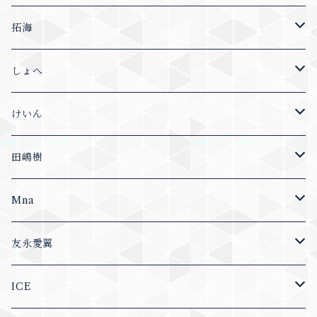
冊子
ブロマイド付き投票券
動画メッセージ付き投票券
投票券（特典なし）
拓海
冊子
ブロマイド付き投票券
動画メッセージ付き投票券
投票券（特典なし）
しょへ
冊子
ブロマイド付き投票券
動画メッセージ付き投票券
投票券（特典なし）
けいん
冊子
ブロマイド付き投票券
動画メッセージ付き投票券
投票券（特典なし）
田嶋樹
冊子
ブロマイド付き投票券
動画メッセージ付き投票券
投票券（特典なし）
Mna
冊子
ブロマイド付き投票券
動画メッセージ付き投票券
投票券（特典なし）
友永愛翼
冊子
ブロマイド付き投票券
動画メッセージ付き投票券
投票券（特典なし）
ICE