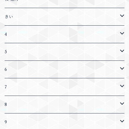
冊子
ブロマイド付き投票券
動画メッセージ付き投票券
投票券（特典なし）
きい
[30,000pt獲得特典]クリアポーチ
冊子
ブロマイド付き投票券
動画メッセージ付き投票券
投票券（特典なし）
4
冊子
ブロマイド付き投票券
動画メッセージ付き投票券
投票券（特典なし）
5
冊子
ブロマイド付き投票券
動画メッセージ付き投票券
投票券（特典なし）
6
冊子
ブロマイド付き投票券
動画メッセージ付き投票券
投票券（特典なし）
7
冊子
ブロマイド付き投票券
動画メッセージ付き投票券
投票券（特典なし）
8
冊子
ブロマイド付き投票券
動画メッセージ付き投票券
投票券（特典なし）
9