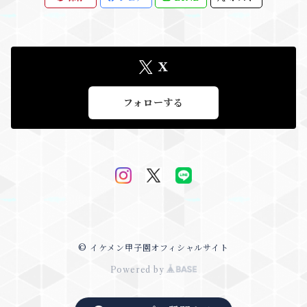
冊子
ブロマイド付き投票券
動画メッセージ付き投票券
冊子
ブロマイド付き投票券
X
冊子
フォローする
[3万pt達成特典]クリアポーチ付き投票券
[6万pt達成特典]アクリルキーホルダー付き投票券
© イケメン甲子園オフィシャルサイト
Powered by