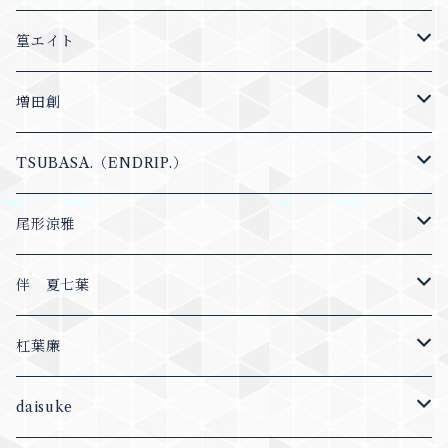
相沢俊
展示モデル
掲載モデル
TOP7
TOP10
【Vol.10グランプリ】八瀬 凌央
6 地徳愛菜
Vol.6
クリアファイルコンプリートパック
動画メッセージ付き投票券
投票券（特典なし）
篁エイト
展示モデル
掲載モデル
TOP7
7 ゆき
メインモデル
フルコンプリート
ブロマイド付き投票券
動画メッセージ付き投票券
投票券（特典なし）
増田創
掲載モデル
佐原寅
8 榊青龍
冊子
ブロマイド付き投票券
動画メッセージ付き投票券
投票券（特典なし）
TSUBASA.（ENDRIP.）
はやと
9 莉奈
冊子
ブロマイド付き投票券
動画メッセージ付き投票券
投票券（特典なし）
尾形涼雅
一戸大輝
10 川崎一輝(かずくん)
冊子
ブロマイド付き投票券
動画メッセージ付き投票券
投票券（特典なし）
伴 夏七葉
11 大越 かず江
冊子
ブロマイド付き投票券
動画メッセージ付き投票券
投票券（特典なし）
杠葉廉
12 ひょうり
[30,000pt獲得特典]クリアポーチ
冊子
ブロマイド付き投票券
動画メッセージ付き投票券
投票券（特典なし）
daisuke