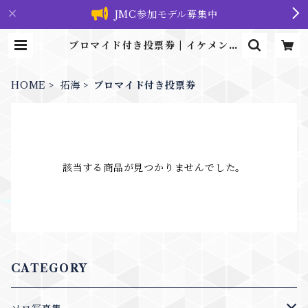
JMC参加モデル募集中
ブロマイド付き投票券 | イケメン甲
子園オフィシャルサイト
HOME
拓海
ブロマイド付き投票券
該当する商品が見つかりませんでした。
CATEGORY