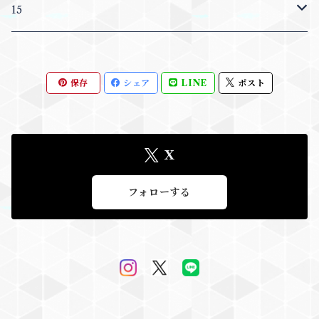
冊子
ブロマイド付き投票券
動画メッセージ付き投票券
投票券（特典なし）
15
冊子
ブロマイド付き投票券
動画メッセージ付き投票券
投票券（特典なし）
保存
シェア
LINE
ポスト
冊子
ブロマイド付き投票券
動画メッセージ付き投票券
冊子
ブロマイド付き投票券
X
冊子
フォローする
[3万pt達成特典]クリアポーチ付き投票券
[6万pt達成特典]アクリルキーホルダー付き投票券