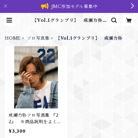
JMC参加モデル募集中
【Vol.1グランプリ】 成瀬力弥 |
イケメン甲子園オフィシャルサイト
HOME
ソロ写真集
【Vol.1グランプリ】 成瀬力弥
成瀬力弥ソロ写真集 『2
2』 ※商品説明をよくお
読みください
¥3,300