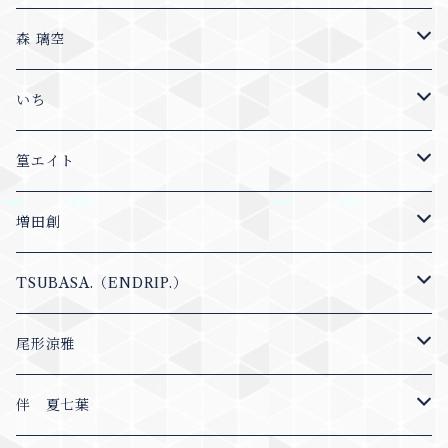
Vol.8：羽島叶都
TOP7
TOP7
あすか
【Vol.7グランプリ】桐生蒼馬
4 すモモ
Vol.8
Vol.4
ブロマイド20枚セット
森 璃空
Vol.9：一ノ瀬吉良
展示モデル
福宮純也
TOP7
TOP10
【Vol.8グランプリ】羽島叶都
5 RuRu
Vol.9
Vol.5
動画5つセット
投票券（特典なし）
いち
相沢俊
展示モデル
掲載モデル
TOP7
TOP10
【Vol.10グランプリ】八瀬 凌央
6 地徳愛菜
Vol.6
クリアファイルコンプリートパック
動画メッセージ付き投票券
投票券（特典なし）
篁エイト
展示モデル
掲載モデル
TOP7
7 ゆき
メインモデル
フルコンプリート
ブロマイド付き投票券
動画メッセージ付き投票券
投票券（特典なし）
増田創
掲載モデル
佐原寅
8 榊青龍
冊子
ブロマイド付き投票券
動画メッセージ付き投票券
投票券（特典なし）
TSUBASA.（ENDRIP.）
はやと
9 莉奈
冊子
ブロマイド付き投票券
動画メッセージ付き投票券
投票券（特典なし）
尾形涼雅
一戸大輝
10 川崎一輝(かずくん)
冊子
ブロマイド付き投票券
動画メッセージ付き投票券
投票券（特典なし）
伴 夏七葉