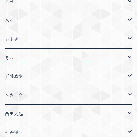
[30,000pt達成特典]クリアポーチ
冊子
ブロマイド付き投票券
動画メッセージ付き投票券
投票券（特典なし）
こぺ
冊子
ブロマイド付き投票券
動画メッセージ付き投票券
投票券（特典なし）
スルド
冊子
ブロマイド付き投票券
動画メッセージ付き投票券
投票券（特典なし）
いぶき
[3万pt達成特典]クリアポーチ付き投票券
冊子
ブロマイド付き投票券
動画メッセージ付き投票券
投票券（特典なし）
そね
[6万pt達成特典]アクリルキーホルダー付き投票券
冊子
ブロマイド付き投票券
動画メッセージ付き投票券
投票券（特典なし）
近藤真樹
[30,000pt達成特典]クリアポーチ
冊子
ブロマイド付き投票券
動画メッセージ付き投票券
投票券（特典なし）
タカユウ
冊子
ブロマイド付き投票券
動画メッセージ付き投票券
投票券（特典なし）
西田大起
冊子
ブロマイド付き投票券
動画メッセージ付き投票券
投票券（特典なし）
神谷優斗