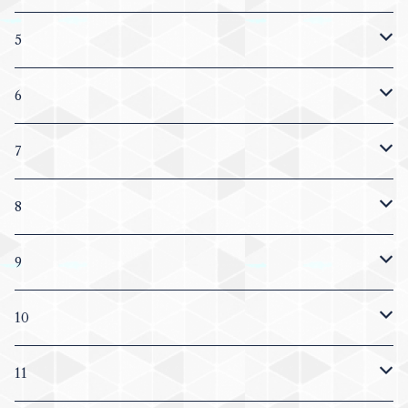
冊子
ブロマイド付き投票券
動画メッセージ付き投票券
投票券（特典なし）
5
冊子
ブロマイド付き投票券
動画メッセージ付き投票券
投票券（特典なし）
6
冊子
ブロマイド付き投票券
動画メッセージ付き投票券
投票券（特典なし）
7
冊子
ブロマイド付き投票券
動画メッセージ付き投票券
投票券（特典なし）
8
冊子
ブロマイド付き投票券
動画メッセージ付き投票券
投票券（特典なし）
9
[3万pt達成特典]クリアポーチ付き投票券
冊子
ブロマイド付き投票券
動画メッセージ付き投票券
投票券（特典なし）
10
[6万pt達成特典]アクリルキーホルダー付き投票券
[3万pt達成特典]クリアポーチ付き投票券
冊子
ブロマイド付き投票券
動画メッセージ付き投票券
投票券（特典なし）
11