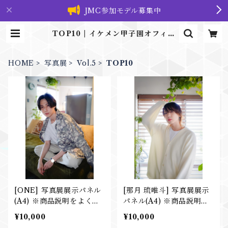
JMC参加モデル募集中
TOP10 | イケメン甲子園オフィシ
ャルサイト
HOME
写真展
Vol.5
TOP10
[ONE] 写真展展示パネル
[那月 琉唯斗] 写真展展示
(A4) ※商品説明をよくお
パネル(A4) ※商品説明を
読みください。
よくお読みください。
¥10,000
¥10,000