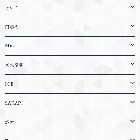
冊子
ブロマイド付き投票券
動画メッセージ付き投票券
投票券（特典なし）
けいん
冊子
ブロマイド付き投票券
動画メッセージ付き投票券
投票券（特典なし）
田嶋樹
冊子
ブロマイド付き投票券
動画メッセージ付き投票券
投票券（特典なし）
Mna
冊子
ブロマイド付き投票券
動画メッセージ付き投票券
投票券（特典なし）
友永愛翼
冊子
ブロマイド付き投票券
動画メッセージ付き投票券
投票券（特典なし）
ICE
冊子
ブロマイド付き投票券
動画メッセージ付き投票券
投票券（特典なし）
SAKAPI
冊子
ブロマイド付き投票券
動画メッセージ付き投票券
投票券（特典なし）
悠大