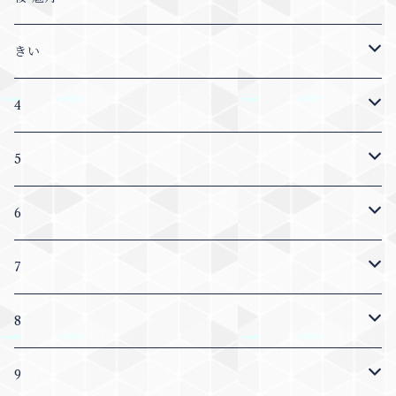
冊子
ブロマイド付き投票券
動画メッセージ付き投票券
投票券（特典なし）
きい
[30,000pt獲得特典]クリアポーチ
冊子
ブロマイド付き投票券
動画メッセージ付き投票券
投票券（特典なし）
4
冊子
ブロマイド付き投票券
動画メッセージ付き投票券
投票券（特典なし）
5
冊子
ブロマイド付き投票券
動画メッセージ付き投票券
投票券（特典なし）
6
冊子
ブロマイド付き投票券
動画メッセージ付き投票券
投票券（特典なし）
7
冊子
ブロマイド付き投票券
動画メッセージ付き投票券
投票券（特典なし）
8
冊子
ブロマイド付き投票券
動画メッセージ付き投票券
投票券（特典なし）
9