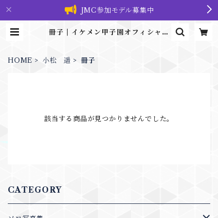
JMC参加モデル募集中
冊子 | イケメン甲子園オフィシャル
サイト
HOME
小松 遥
冊子
該当する商品が見つかりませんでした。
CATEGORY