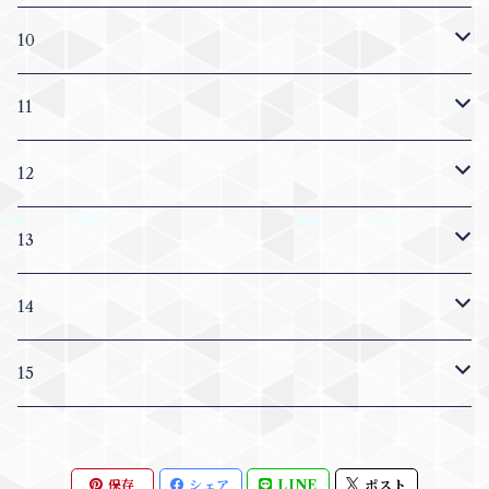
[3万pt達成特典]クリアポーチ付き投票券
冊子
ブロマイド付き投票券
動画メッセージ付き投票券
投票券（特典なし）
10
[6万pt達成特典]アクリルキーホルダー付き投票券
[3万pt達成特典]クリアポーチ付き投票券
冊子
ブロマイド付き投票券
動画メッセージ付き投票券
投票券（特典なし）
11
[6万pt達成特典]アクリルキーホルダー付き投票券
[3万pt達成特典]クリアポーチ付き投票券
冊子
ブロマイド付き投票券
動画メッセージ付き投票券
投票券（特典なし）
12
[6万pt達成特典]アクリルキーホルダー付き投票券
冊子
ブロマイド付き投票券
動画メッセージ付き投票券
投票券（特典なし）
13
冊子
ブロマイド付き投票券
動画メッセージ付き投票券
投票券（特典なし）
14
冊子
ブロマイド付き投票券
動画メッセージ付き投票券
投票券（特典なし）
15
冊子
ブロマイド付き投票券
動画メッセージ付き投票券
投票券（特典なし）
保存
シェア
LINE
ポスト