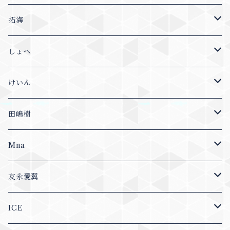
冊子
ブロマイド付き投票券
動画メッセージ付き投票券
投票券（特典なし）
拓海
冊子
ブロマイド付き投票券
動画メッセージ付き投票券
投票券（特典なし）
しょへ
冊子
ブロマイド付き投票券
動画メッセージ付き投票券
投票券（特典なし）
けいん
冊子
ブロマイド付き投票券
動画メッセージ付き投票券
投票券（特典なし）
田嶋樹
冊子
ブロマイド付き投票券
動画メッセージ付き投票券
投票券（特典なし）
Mna
冊子
ブロマイド付き投票券
動画メッセージ付き投票券
投票券（特典なし）
友永愛翼
冊子
ブロマイド付き投票券
動画メッセージ付き投票券
投票券（特典なし）
ICE