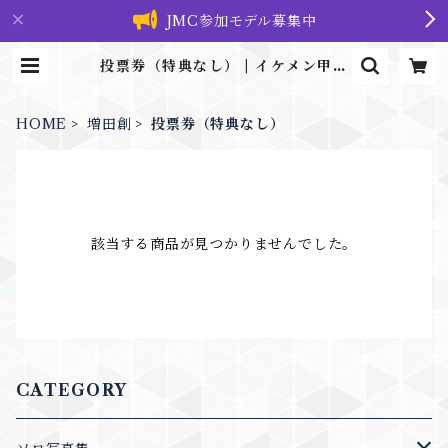
JMC参加モデル募集中
投票券（特典なし） | イケメン甲子
園オフィシャルサイト
HOME
増田創
投票券（特典なし）
該当する商品が見つかりませんでした。
CATEGORY