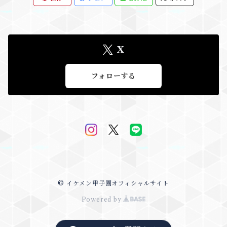
冊子
ブロマイド付き投票券
動画メッセージ付き投票券
冊子
ブロマイド付き投票券
X
冊子
フォローする
[3万pt達成特典]クリアポーチ付き投票券
[6万pt達成特典]アクリルキーホルダー付き投票券
© イケメン甲子園オフィシャルサイト
Powered by