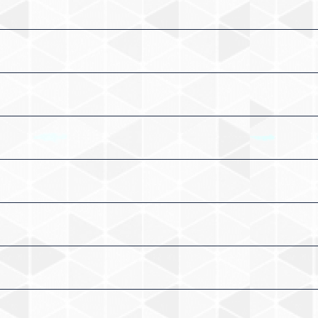
票券
クリアポーチ
票券
票券
票券
アポーチ付き投票券
票券
リルキーホルダー付き投票券
票券
クリアポーチ
票券
票券