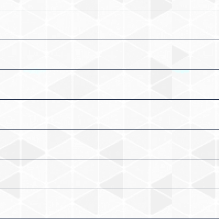
票券
票券
アポーチ付き投票券
票券
リルキーホルダー付き投票券
票券
票券
票券
票券