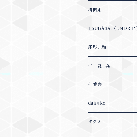
展示モデル
掲載モデル
TOP7
7 ゆき
メインモデル
フルコンプリート
ブロマイド付き投票券
動画メッセージ付き投
投票券（特典なし）
増田創
掲載モデル
佐原寅
8 榊青龍
冊子
ブロマイド付き投票券
動画メッセージ付き投
投票券（特典なし）
TSUBASA.（ENDRIP
はやと
9 莉奈
冊子
ブロマイド付き投票券
動画メッセージ付き投
投票券（特典なし）
尾形涼雅
一戸大輝
10 川崎一輝(かずくん)
冊子
ブロマイド付き投票券
動画メッセージ付き投
投票券（特典なし）
伴 夏七葉
11 大越 かず江
冊子
ブロマイド付き投票券
動画メッセージ付き投
投票券（特典なし）
杠葉廉
12 ひょうり
[30,000pt獲得特典]
冊子
ブロマイド付き投票券
動画メッセージ付き投
投票券（特典なし）
daisuke
13こうが
クリアポーチ付き投票
冊子
ブロマイド付き投票券
動画メッセージ付き投
投票券（特典なし）
タクミ