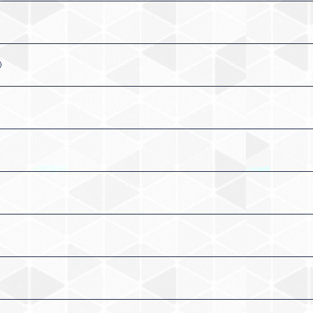
票券
票券
.）
票券
票券
票券
クリアポーチ
票券
券
票券