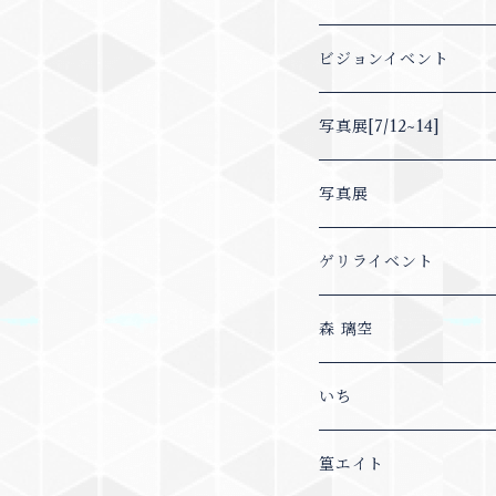
【Vol.2グランプリ】
グランプリ
ビジョンイベント
Vol.10 八瀬 凌央
【Vol.3グランプリ】萩
VOl.10
1 ひかり
写真展[7/12~14]
Vol.11 空翔
TOP7
【Vol.5グランプリ】福
Vol.11
2 茄佳里采
グランプリ
写真展
Vol.12 小松遥
TOP7
Vol.7：桐生蒼馬
【Vol.6グランプリ】
Vol.12
3 おやみー
Vol.7
グランプリ
ゲリライベント
Vol.8：羽島叶都
TOP7
TOP7
あすか
【Vol.7グランプリ】
4 すモモ
Vol.8
Vol.4
ブロマイド20枚セット
森 璃空
Vol.9：一ノ瀬吉良
展示モデル
福宮純也
TOP7
TOP10
【Vol.8グランプリ】
5 RuRu
Vol.9
Vol.5
動画5つセット
投票券（特典なし）
いち
相沢俊
展示モデル
掲載モデル
TOP7
TOP10
【Vol.10グランプリ】
6 地徳愛菜
Vol.6
クリアファイルコンプ
動画メッセージ付き投
投票券（特典なし）
篁エイト