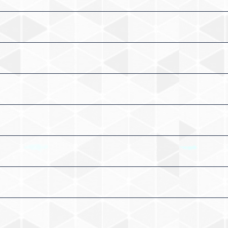
熊倉聖斗
原 聖司
宮 純也
相沢俊
桐生蒼馬
羽島叶都
八瀬 凌央
リートパック
票券