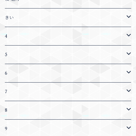
冊子
ブロマイド付き投票券
動画メッセージ付き投票券
投票券（特典なし）
きい
[30,000pt獲得特典]クリアポーチ
冊子
ブロマイド付き投票券
動画メッセージ付き投票券
投票券（特典なし）
4
冊子
ブロマイド付き投票券
動画メッセージ付き投票券
投票券（特典なし）
5
冊子
ブロマイド付き投票券
動画メッセージ付き投票券
投票券（特典なし）
6
冊子
ブロマイド付き投票券
動画メッセージ付き投票券
投票券（特典なし）
7
冊子
ブロマイド付き投票券
動画メッセージ付き投票券
投票券（特典なし）
8
冊子
ブロマイド付き投票券
動画メッセージ付き投票券
投票券（特典なし）
9