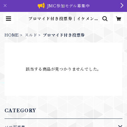
JMC参加モデル募集中
ブロマイド付き投票券 | イケメン甲
子園オフィシャルサイト
HOME
スルド
ブロマイド付き投票券
該当する商品が見つかりませんでした。
CATEGORY