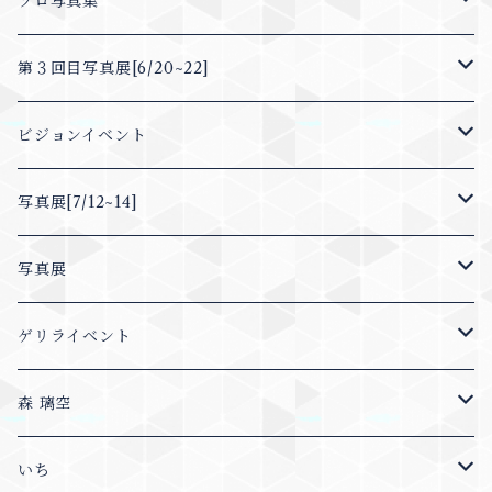
ソロ写真集
【Vol.1グランプリ】 成瀬力弥
第３回目写真展[6/20~22]
【Vol.2グランプリ】熊倉聖斗
グランプリ
ビジョンイベント
Vol.10 八瀬 凌央
【Vol.3グランプリ】萩原 聖司
VOl.10
1 ひかり
写真展[7/12~14]
Vol.11 空翔
TOP7
【Vol.5グランプリ】福宮 純也
Vol.11
2 茄佳里采
グランプリ
写真展
Vol.12 小松遥
TOP7
Vol.7：桐生蒼馬
【Vol.6グランプリ】相沢俊
Vol.12
3 おやみー
Vol.7
グランプリ
ゲリライベント
Vol.8：羽島叶都
TOP7
TOP7
あすか
【Vol.7グランプリ】桐生蒼馬
4 すモモ
Vol.8
Vol.4
ブロマイド20枚セット
森 璃空
Vol.9：一ノ瀬吉良
展示モデル
福宮純也
TOP7
TOP10
【Vol.8グランプリ】羽島叶都
5 RuRu
Vol.9
Vol.5
動画5つセット
投票券（特典なし）
いち