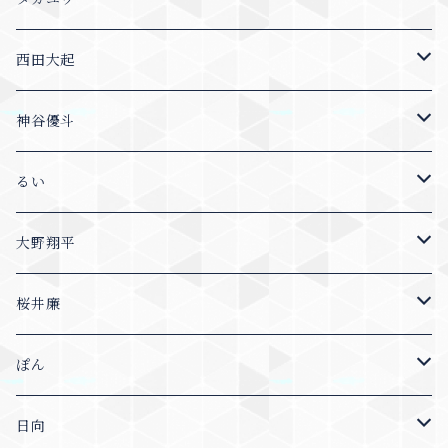
冊子
ブロマイド付き投票券
動画メッセージ付き投票券
投票券（特典なし）
西田大起
冊子
ブロマイド付き投票券
動画メッセージ付き投票券
投票券（特典なし）
神谷優斗
冊子
ブロマイド付き投票券
動画メッセージ付き投票券
投票券（特典なし）
るい
[3万pt達成特典]クリアポーチ付き投票券
冊子
ブロマイド付き投票券
動画メッセージ付き投票券
投票券（特典なし）
大野翔平
[6万pt達成特典]アクリルキーホルダー付き投票券
冊子
ブロマイド付き投票券
動画メッセージ付き投票券
投票券（特典なし）
桜井廉
冊子
ブロマイド付き投票券
動画メッセージ付き投票券
投票券（特典なし）
ぽん
冊子
ブロマイド付き投票券
動画メッセージ付き投票券
投票券（特典なし）
日向