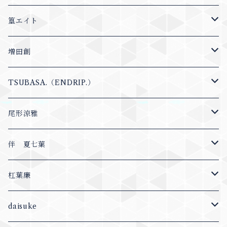
相沢俊
展示モデル
掲載モデル
TOP7
TOP10
【Vol.10グランプリ】八瀬 凌央
6 地徳愛菜
Vol.6
クリアファイルコンプリートパック
動画メッセージ付き投票券
投票券（特典なし）
篁エイト
展示モデル
掲載モデル
TOP7
7 ゆき
メインモデル
フルコンプリート
ブロマイド付き投票券
動画メッセージ付き投票券
投票券（特典なし）
増田創
掲載モデル
佐原寅
8 榊青龍
冊子
ブロマイド付き投票券
動画メッセージ付き投票券
投票券（特典なし）
TSUBASA.（ENDRIP.）
はやと
9 莉奈
冊子
ブロマイド付き投票券
動画メッセージ付き投票券
投票券（特典なし）
尾形涼雅
一戸大輝
10 川崎一輝(かずくん)
冊子
ブロマイド付き投票券
動画メッセージ付き投票券
投票券（特典なし）
伴 夏七葉
11 大越 かず江
冊子
ブロマイド付き投票券
動画メッセージ付き投票券
投票券（特典なし）
杠葉廉
12 ひょうり
[30,000pt獲得特典]クリアポーチ
冊子
ブロマイド付き投票券
動画メッセージ付き投票券
投票券（特典なし）
daisuke