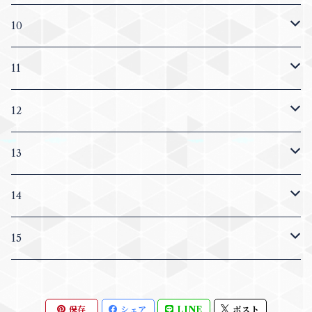
[3万pt達成特典]クリアポーチ付き投票券
冊子
ブロマイド付き投票券
動画メッセージ付き投票券
投票券（特典なし）
10
[6万pt達成特典]アクリルキーホルダー付き投票券
[3万pt達成特典]クリアポーチ付き投票券
冊子
ブロマイド付き投票券
動画メッセージ付き投票券
投票券（特典なし）
11
[6万pt達成特典]アクリルキーホルダー付き投票券
[3万pt達成特典]クリアポーチ付き投票券
冊子
ブロマイド付き投票券
動画メッセージ付き投票券
投票券（特典なし）
12
[6万pt達成特典]アクリルキーホルダー付き投票券
冊子
ブロマイド付き投票券
動画メッセージ付き投票券
投票券（特典なし）
13
冊子
ブロマイド付き投票券
動画メッセージ付き投票券
投票券（特典なし）
14
冊子
ブロマイド付き投票券
動画メッセージ付き投票券
投票券（特典なし）
15
冊子
ブロマイド付き投票券
動画メッセージ付き投票券
投票券（特典なし）
保存
シェア
LINE
ポスト