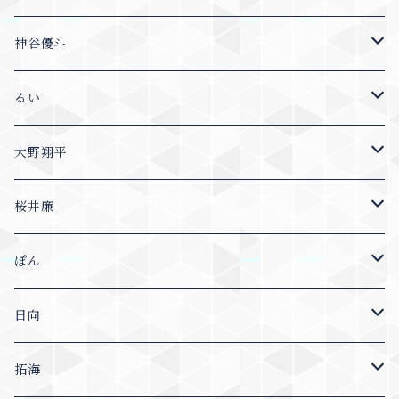
冊子
ブロマイド付き投票券
動画メッセージ付き投票券
投票券（特典なし）
神谷優斗
冊子
ブロマイド付き投票券
動画メッセージ付き投票券
投票券（特典なし）
るい
[3万pt達成特典]クリアポーチ付き投票券
冊子
ブロマイド付き投票券
動画メッセージ付き投票券
投票券（特典なし）
大野翔平
[6万pt達成特典]アクリルキーホルダー付き投票券
冊子
ブロマイド付き投票券
動画メッセージ付き投票券
投票券（特典なし）
桜井廉
冊子
ブロマイド付き投票券
動画メッセージ付き投票券
投票券（特典なし）
ぽん
冊子
ブロマイド付き投票券
動画メッセージ付き投票券
投票券（特典なし）
日向
冊子
ブロマイド付き投票券
動画メッセージ付き投票券
投票券（特典なし）
拓海