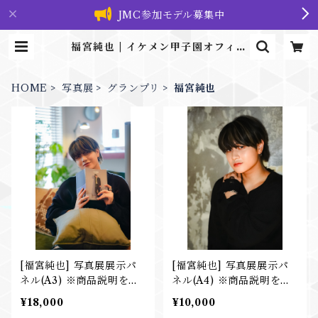
JMC参加モデル募集中
福宮純也 | イケメン甲子園オフィシ
ャルサイト
HOME
写真展
グランプリ
福宮純也
[福宮純也] 写真展展示パ
[福宮純也] 写真展展示パ
ネル(A3) ※商品説明をよ
ネル(A4) ※商品説明をよ
くお読みください。
くお読みください。
¥18,000
¥10,000