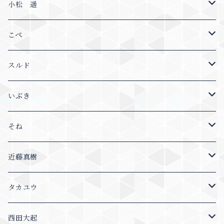
14奈良いとまん
冊子
ブロマイド付き投票券
動画メッセージ付き投票券
投票券（特典なし）
小松 遥
[30,000pt達成特典]クリアポーチ
冊子
ブロマイド付き投票券
動画メッセージ付き投票券
投票券（特典なし）
こぺ
冊子
ブロマイド付き投票券
動画メッセージ付き投票券
投票券（特典なし）
スルド
冊子
ブロマイド付き投票券
動画メッセージ付き投票券
投票券（特典なし）
いぶき
[3万pt達成特典]クリアポーチ付き投票券
冊子
ブロマイド付き投票券
動画メッセージ付き投票券
投票券（特典なし）
そね
[6万pt達成特典]アクリルキーホルダー付き投票券
冊子
ブロマイド付き投票券
動画メッセージ付き投票券
投票券（特典なし）
近藤真樹
[30,000pt達成特典]クリアポーチ
冊子
ブロマイド付き投票券
動画メッセージ付き投票券
投票券（特典なし）
タカユウ
冊子
ブロマイド付き投票券
動画メッセージ付き投票券
投票券（特典なし）
西田大起