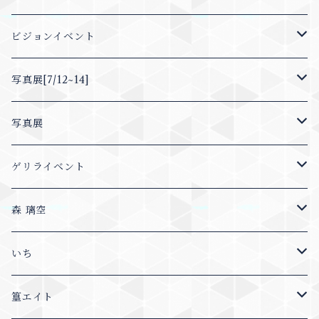
【Vol.2グランプリ】熊倉聖斗
グランプリ
ビジョンイベント
Vol.10 八瀬 凌央
【Vol.3グランプリ】萩原 聖司
VOl.10
1 ひかり
写真展[7/12~14]
Vol.11 空翔
TOP7
【Vol.5グランプリ】福宮 純也
Vol.11
2 茄佳里采
グランプリ
写真展
Vol.12 小松遥
TOP7
Vol.7：桐生蒼馬
【Vol.6グランプリ】相沢俊
Vol.12
3 おやみー
Vol.7
グランプリ
ゲリライベント
Vol.8：羽島叶都
TOP7
TOP7
あすか
【Vol.7グランプリ】桐生蒼馬
4 すモモ
Vol.8
Vol.4
ブロマイド20枚セット
森 璃空
Vol.9：一ノ瀬吉良
展示モデル
福宮純也
TOP7
TOP10
【Vol.8グランプリ】羽島叶都
5 RuRu
Vol.9
Vol.5
動画5つセット
投票券（特典なし）
いち
相沢俊
展示モデル
掲載モデル
TOP7
TOP10
【Vol.10グランプリ】八瀬 凌央
6 地徳愛菜
Vol.6
クリアファイルコンプリートパック
動画メッセージ付き投票券
投票券（特典なし）
篁エイト