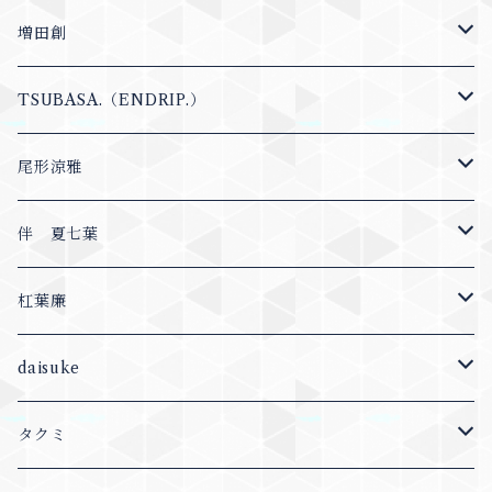
展示モデル
掲載モデル
TOP7
7 ゆき
メインモデル
フルコンプリート
ブロマイド付き投票券
動画メッセージ付き投票券
投票券（特典なし）
増田創
掲載モデル
佐原寅
8 榊青龍
冊子
ブロマイド付き投票券
動画メッセージ付き投票券
投票券（特典なし）
TSUBASA.（ENDRIP.）
はやと
9 莉奈
冊子
ブロマイド付き投票券
動画メッセージ付き投票券
投票券（特典なし）
尾形涼雅
一戸大輝
10 川崎一輝(かずくん)
冊子
ブロマイド付き投票券
動画メッセージ付き投票券
投票券（特典なし）
伴 夏七葉
11 大越 かず江
冊子
ブロマイド付き投票券
動画メッセージ付き投票券
投票券（特典なし）
杠葉廉
12 ひょうり
[30,000pt獲得特典]クリアポーチ
冊子
ブロマイド付き投票券
動画メッセージ付き投票券
投票券（特典なし）
daisuke
13こうが
クリアポーチ付き投票券
冊子
ブロマイド付き投票券
動画メッセージ付き投票券
投票券（特典なし）
タクミ