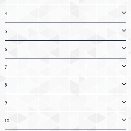
[30,000pt獲得特典]クリアポーチ
冊子
ブロマイド付き投票券
動画メッセージ付き投票券
投票券（特典なし）
4
冊子
ブロマイド付き投票券
動画メッセージ付き投票券
投票券（特典なし）
5
冊子
ブロマイド付き投票券
動画メッセージ付き投票券
投票券（特典なし）
6
冊子
ブロマイド付き投票券
動画メッセージ付き投票券
投票券（特典なし）
7
冊子
ブロマイド付き投票券
動画メッセージ付き投票券
投票券（特典なし）
8
冊子
ブロマイド付き投票券
動画メッセージ付き投票券
投票券（特典なし）
9
[3万pt達成特典]クリアポーチ付き投票券
冊子
ブロマイド付き投票券
動画メッセージ付き投票券
投票券（特典なし）
10