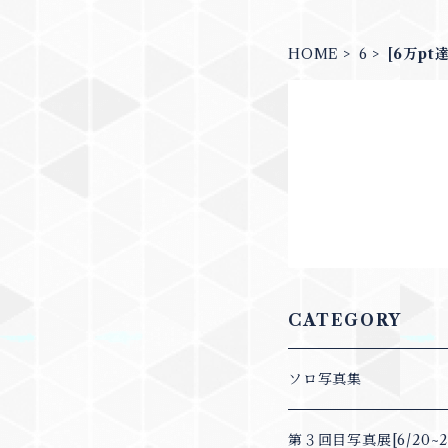
HOME
6
[6万p
CATEGORY
ソロ写真集
【Vol.1グランプリ】
第３回目写真展[6/20~2