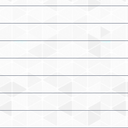
票券
票券
アポーチ付き投票券
票券
リルキーホルダー付き投票券
票券
票券
票券
票券