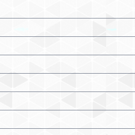
票券
票券
票券
票券
票券
票券
票券