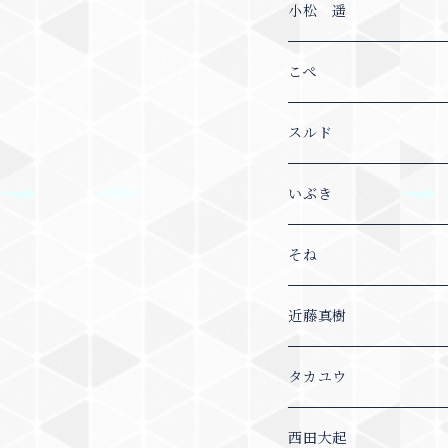
14奈良いとまん
冊子
ブロマイド付き投票券
動画メッセージ付き投
投票券（特典なし）
小松 遥
[30,000pt達成特典]
冊子
ブロマイド付き投票券
動画メッセージ付き投
投票券（特典なし）
こぺ
冊子
ブロマイド付き投票券
動画メッセージ付き投
投票券（特典なし）
スルド
冊子
ブロマイド付き投票券
動画メッセージ付き投
投票券（特典なし）
いぶき
[3万pt達成特典]クリ
冊子
ブロマイド付き投票券
動画メッセージ付き投
投票券（特典なし）
そね
[6万pt達成特典]アク
冊子
ブロマイド付き投票券
動画メッセージ付き投
投票券（特典なし）
近藤真樹
[30,000pt達成特典]
冊子
ブロマイド付き投票券
動画メッセージ付き投
投票券（特典なし）
タカユウ
冊子
ブロマイド付き投票券
動画メッセージ付き投
投票券（特典なし）
西田大起