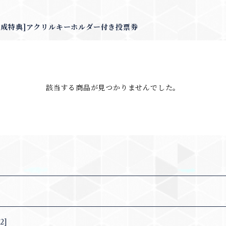
t達成特典]アクリルキーホルダー付き投票券
該当する商品が見つかりませんでした。
 成瀬力弥
2]