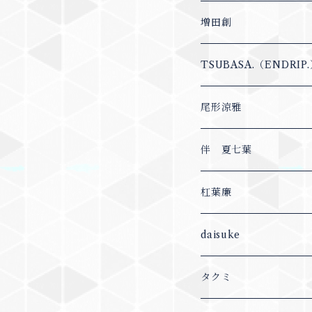
展示モデル
掲載モデル
TOP7
7 ゆき
メインモデル
フルコンプリート
ブロマイド付き投票券
動画メッセージ付き投
投票券（特典なし）
増田創
掲載モデル
佐原寅
8 榊青龍
冊子
ブロマイド付き投票券
動画メッセージ付き投
投票券（特典なし）
TSUBASA.（ENDRIP
はやと
9 莉奈
冊子
ブロマイド付き投票券
動画メッセージ付き投
投票券（特典なし）
尾形涼雅
一戸大輝
10 川崎一輝(かずくん)
冊子
ブロマイド付き投票券
動画メッセージ付き投
投票券（特典なし）
伴 夏七葉
11 大越 かず江
冊子
ブロマイド付き投票券
動画メッセージ付き投
投票券（特典なし）
杠葉廉
12 ひょうり
[30,000pt獲得特典]
冊子
ブロマイド付き投票券
動画メッセージ付き投
投票券（特典なし）
daisuke
13こうが
クリアポーチ付き投票
冊子
ブロマイド付き投票券
動画メッセージ付き投
投票券（特典なし）
タクミ