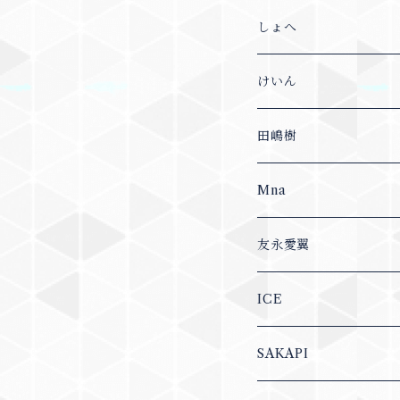
冊子
ブロマイド付き投票券
動画メッセージ付き投
投票券（特典なし）
しょへ
冊子
ブロマイド付き投票券
動画メッセージ付き投
投票券（特典なし）
けいん
冊子
ブロマイド付き投票券
動画メッセージ付き投
投票券（特典なし）
田嶋樹
冊子
ブロマイド付き投票券
動画メッセージ付き投
投票券（特典なし）
Mna
冊子
ブロマイド付き投票券
動画メッセージ付き投
投票券（特典なし）
友永愛翼
冊子
ブロマイド付き投票券
動画メッセージ付き投
投票券（特典なし）
ICE
冊子
ブロマイド付き投票券
動画メッセージ付き投
投票券（特典なし）
SAKAPI